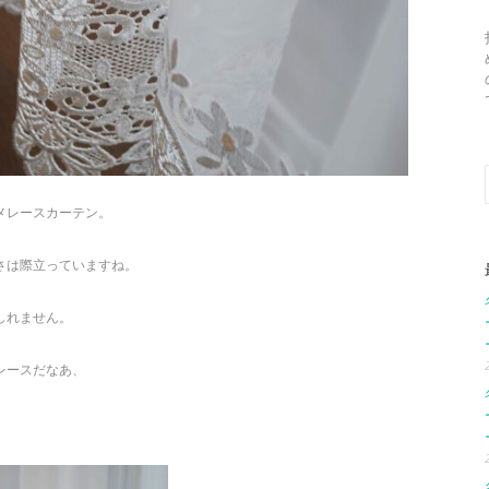
メレースカーテン。
さは際立っていますね。
しれません。
レースだなあ、