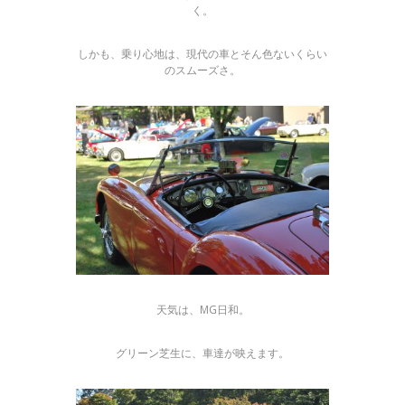
く。
しかも、乗り心地は、現代の車とそん色ないくらい
のスムーズさ。
天気は、MG日和。
グリーン芝生に、車達が映えます。