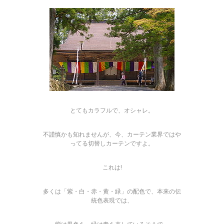
とてもカラフルで、オシャレ。
不謹慎かも知れませんが、今、カーテン業界ではや
ってる切替しカーテンですよ。
これは!
多くは「紫・白・赤・黄・緑」の配色で、本来の伝
統色表現では、