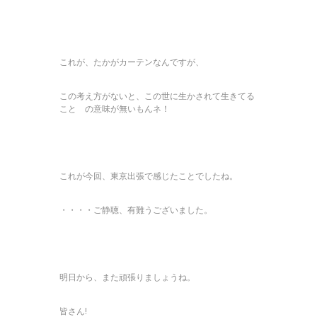
これが、たかがカーテンなんですが、
この考え方がないと、この世に生かされて生きてる
こと の意味が無いもんネ！
これが今回、東京出張で感じたことでしたね。
・・・・ご静聴、有難うございました。
明日から、また頑張りましょうね。
皆さん!