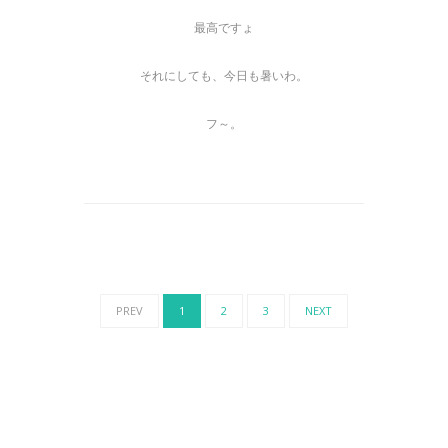
最高ですょ
それにしても、今日も暑いわ。
フ～。
PREV
1
2
3
NEXT