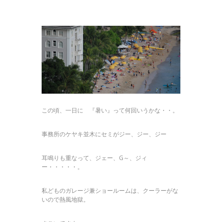
この頃、一日に 『暑い』って何回いうかな・・。
事務所のケヤキ並木にセミがジー、ジー、ジー
耳鳴りも重なって、ジェー、G～、ジィ
ー・・・・・。
私どものガレージ兼ショールームは、クーラーがな
いので熱風地獄。