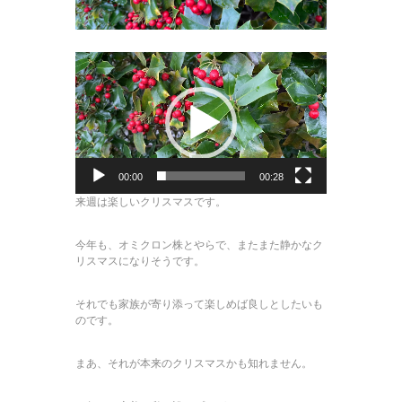
動
画
プ
レ
ー
ヤ
ー
00:00
00:28
来週は楽しいクリスマスです。
今年も、オミクロン株とやらで、またまた静かなク
リスマスになりそうです。
それでも家族が寄り添って楽しめば良しとしたいも
のです。
まあ、それが本来のクリスマスかも知れません。