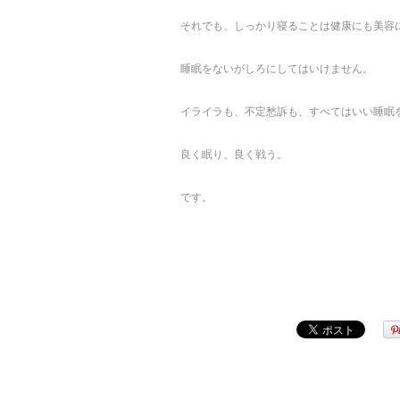
それでも、しっかり寝ることは健康にも美容
睡眠をないがしろにしてはいけません。
イライラも、不定愁訴も、すべてはいい睡眠
良く眠り、良く戦う。
です。