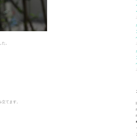
した。
み立てます。
』