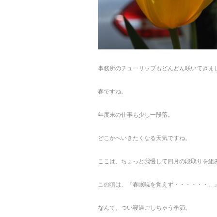
事務所のチューリップもどんどん咲いてきま
春ですね。
年度末の仕事も少し一段落。
どこかへいきたくなる天気ですね。
ここは、ちょっと我慢して四月の段取りを組
この頃は、『春眠暁を覚えず・・・・・・。
なんて、つい寝過ごしちゃう季節。