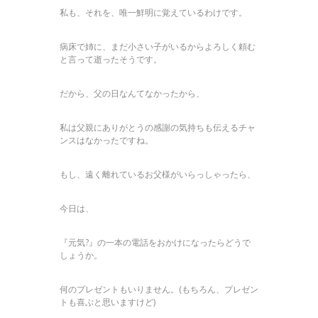
私も、それを、唯一鮮明に覚えているわけです。
病床で姉に、まだ小さい子がいるからよろしく頼む
と言って逝ったそうです。
だから、父の日なんてなかったから、
私は父親にありがとうの感謝の気持ちも伝えるチャ
ンスはなかったですね。
もし、遠く離れているお父様がいらっしゃったら、
今日は、
『元気?』の一本の電話をおかけになったらどうで
しょうか。
何のプレゼントもいりません。(もちろん、プレゼン
トも喜ぶと思いますけど)